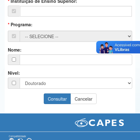
Instituição de Ensino Superior:
Ministério da Ciência, Tecnologia, Inovações e Comunicações
Ministério do Meio Ambiente
Programa:
Ministério do Turismo
Ministério do Desenvolvimento Regional
Nome:
Controladoria-Geral da União
Ministério da Mulher, da Família e dos Direitos Humanos
Nível:
Secretaria-Geral
Secretaria de Governo
Gabinete de Segurança Institucional
Advocacia-Geral da União
Banco Central do Brasil
Compatibilidade