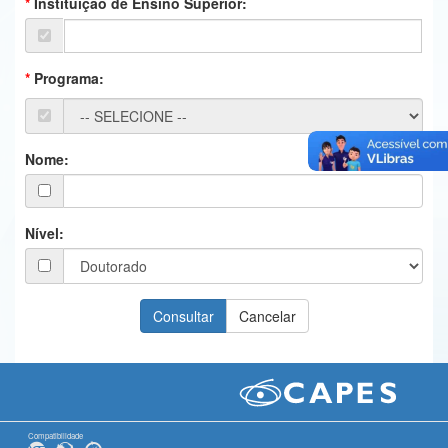
Instituição de Ensino Superior:
Ministério da Ciência, Tecnologia, Inovações e Comunicações
Ministério do Meio Ambiente
Programa:
Ministério do Turismo
Ministério do Desenvolvimento Regional
Nome:
Controladoria-Geral da União
Ministério da Mulher, da Família e dos Direitos Humanos
Nível:
Secretaria-Geral
Secretaria de Governo
Gabinete de Segurança Institucional
Advocacia-Geral da União
Banco Central do Brasil
Compatibilidade