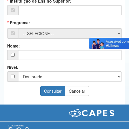
Instituição de Ensino Superior:
Ministério da Ciência, Tecnologia, Inovações e Comunicações
Ministério do Meio Ambiente
Programa:
Ministério do Turismo
Ministério do Desenvolvimento Regional
Nome:
Controladoria-Geral da União
Ministério da Mulher, da Família e dos Direitos Humanos
Nível:
Secretaria-Geral
Secretaria de Governo
Gabinete de Segurança Institucional
Advocacia-Geral da União
Banco Central do Brasil
Compatibilidade