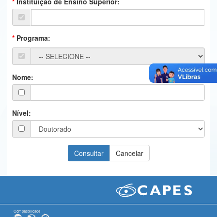
Instituição de Ensino Superior:
Ministério da Ciência, Tecnologia, Inovações e Comunicações
Ministério do Meio Ambiente
Programa:
Ministério do Turismo
Ministério do Desenvolvimento Regional
Nome:
Controladoria-Geral da União
Ministério da Mulher, da Família e dos Direitos Humanos
Nível:
Secretaria-Geral
Secretaria de Governo
Gabinete de Segurança Institucional
Advocacia-Geral da União
Banco Central do Brasil
Compatibilidade