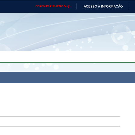
ACESSO À INFORMAÇÃO
CORONAVÍRUS (COVID-19)
Ministério da Defesa
Ministério das Relações
Mini
Exteriores
IR
PARA
O
CONTEÚDO
Ministério da Cidadania
Ministério da Saúde
Mini
Ministério do Desenvolvimento
Controladoria-Geral da União
Minis
Regional
e do
Advocacia-Geral da União
Banco Central do Brasil
Plana