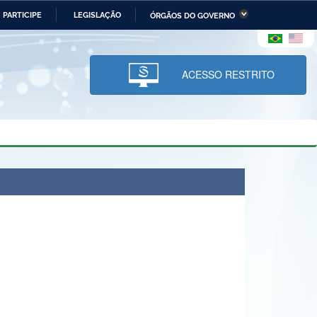
PARTICIPE
LEGISLAÇÃO
ÓRGÃOS DO GOVERNO
stério da Economia
Ministério da Infraestrutura
stério de Minas e Energia
Ministério da Ciência,
Tecnologia, Inovações e
ACESSO RESTRITO
Comunicações
tério da Mulher, da Família
Secretaria-Geral
s Direitos Humanos
lto