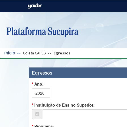
Casa Civil
Ministério da Justiça e
Segurança Pública
Ministério da Agricultura,
Ministério da Educação
Pecuária e Abastecimento
Ministério do Meio Ambiente
Ministério do Turismo
INÍCIO
Coleta CAPES
Egressos
Secretaria de Governo
Gabinete de Segurança
Institucional
Egressos
Ano:
Instituição de Ensino Superior:
Programa: