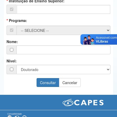
Instituição de Ensino Superior:
Ministério da Ciência, Tecnologia, Inovações e Comunicações
Ministério do Meio Ambiente
Programa:
Ministério do Turismo
Ministério do Desenvolvimento Regional
Nome:
Controladoria-Geral da União
Ministério da Mulher, da Família e dos Direitos Humanos
Nível:
Secretaria-Geral
Secretaria de Governo
Gabinete de Segurança Institucional
Advocacia-Geral da União
Banco Central do Brasil
Compatibilidade