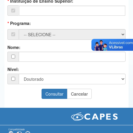
Instituição de Ensino Superior:
Ministério da Ciência, Tecnologia, Inovações e Comunicações
Ministério do Meio Ambiente
Programa:
Ministério do Turismo
Ministério do Desenvolvimento Regional
Nome:
Controladoria-Geral da União
Ministério da Mulher, da Família e dos Direitos Humanos
Nível:
Secretaria-Geral
Secretaria de Governo
Gabinete de Segurança Institucional
Advocacia-Geral da União
Banco Central do Brasil
Compatibilidade