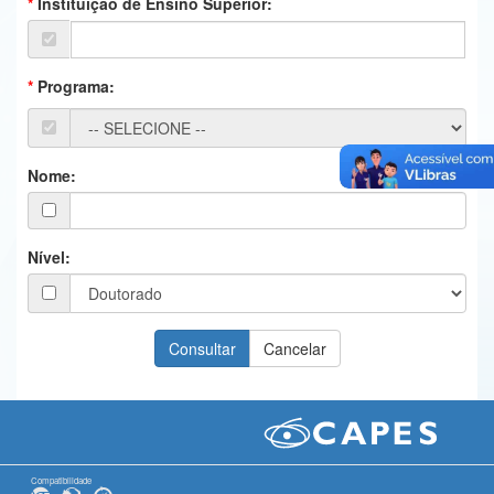
Instituição de Ensino Superior:
Ministério da Ciência, Tecnologia, Inovações e Comunicações
Ministério do Meio Ambiente
Programa:
Ministério do Turismo
Ministério do Desenvolvimento Regional
Nome:
Controladoria-Geral da União
Ministério da Mulher, da Família e dos Direitos Humanos
Nível:
Secretaria-Geral
Secretaria de Governo
Gabinete de Segurança Institucional
Advocacia-Geral da União
Banco Central do Brasil
Compatibilidade