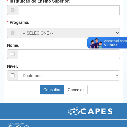
Instituição de Ensino Superior:
Ministério da Ciência, Tecnologia, Inovações e Comunicações
Ministério do Meio Ambiente
Programa:
Ministério do Turismo
Ministério do Desenvolvimento Regional
Nome:
Controladoria-Geral da União
Ministério da Mulher, da Família e dos Direitos Humanos
Nível:
Secretaria-Geral
Secretaria de Governo
Gabinete de Segurança Institucional
Advocacia-Geral da União
Banco Central do Brasil
Compatibilidade