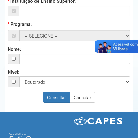
Instituição de Ensino Superior:
Ministério da Ciência, Tecnologia, Inovações e Comunicações
Ministério do Meio Ambiente
Programa:
Ministério do Turismo
Ministério do Desenvolvimento Regional
Nome:
Controladoria-Geral da União
Ministério da Mulher, da Família e dos Direitos Humanos
Nível:
Secretaria-Geral
Secretaria de Governo
Gabinete de Segurança Institucional
Advocacia-Geral da União
Banco Central do Brasil
Compatibilidade