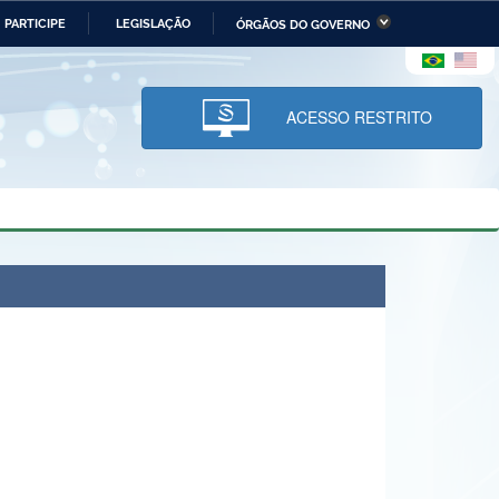
PARTICIPE
LEGISLAÇÃO
ÓRGÃOS DO GOVERNO
stério da Economia
Ministério da Infraestrutura
stério de Minas e Energia
Ministério da Ciência,
Tecnologia, Inovações e
ACESSO RESTRITO
Comunicações
tério da Mulher, da Família
Secretaria-Geral
s Direitos Humanos
lto