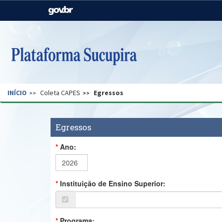
Casa Civil
Ministério da Justiça e
Segurança Pública
Ministério da Agricultura,
Ministério da Educação
Pecuária e Abastecimento
Ministério do Meio Ambiente
Ministério do Turismo
INÍCIO
Coleta CAPES
Egressos
Secretaria de Governo
Gabinete de Segurança
Institucional
Egressos
Ano:
Instituição de Ensino Superior:
Programa: