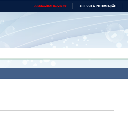
ACESSO À INFORMAÇÃO
CORONAVÍRUS (COVID-19)
Ministério da Defesa
Ministério das Relações
Mini
Exteriores
IR
PARA
O
CONTEÚDO
Ministério da Cidadania
Ministério da Saúde
Mini
Ministério do Desenvolvimento
Controladoria-Geral da União
Minis
Regional
e do
Advocacia-Geral da União
Banco Central do Brasil
Plana