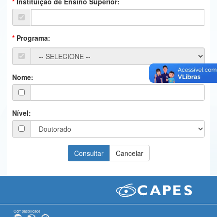
Instituição de Ensino Superior:
Ministério da Ciência, Tecnologia, Inovações e Comunicações
Ministério do Meio Ambiente
Programa:
Ministério do Turismo
Ministério do Desenvolvimento Regional
Nome:
Controladoria-Geral da União
Ministério da Mulher, da Família e dos Direitos Humanos
Nível:
Secretaria-Geral
Secretaria de Governo
Gabinete de Segurança Institucional
Advocacia-Geral da União
Banco Central do Brasil
Compatibilidade