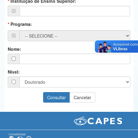
Instituição de Ensino Superior:
Ministério da Ciência, Tecnologia, Inovações e Comunicações
Ministério do Meio Ambiente
Programa:
Ministério do Turismo
Ministério do Desenvolvimento Regional
Nome:
Controladoria-Geral da União
Ministério da Mulher, da Família e dos Direitos Humanos
Nível:
Secretaria-Geral
Secretaria de Governo
Gabinete de Segurança Institucional
Advocacia-Geral da União
Banco Central do Brasil
Compatibilidade