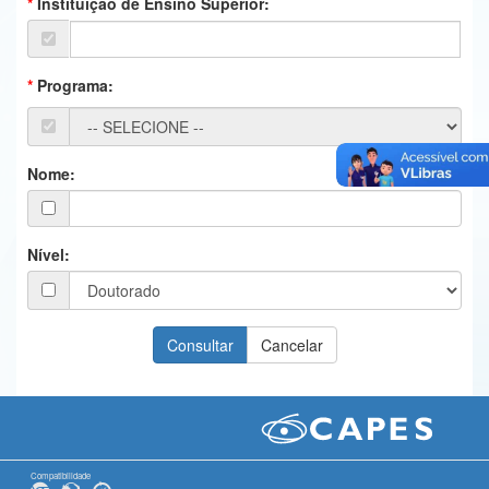
Instituição de Ensino Superior:
Ministério da Ciência, Tecnologia, Inovações e Comunicações
Ministério do Meio Ambiente
Programa:
Ministério do Turismo
Ministério do Desenvolvimento Regional
Nome:
Controladoria-Geral da União
Ministério da Mulher, da Família e dos Direitos Humanos
Nível:
Secretaria-Geral
Secretaria de Governo
Gabinete de Segurança Institucional
Advocacia-Geral da União
Banco Central do Brasil
Compatibilidade