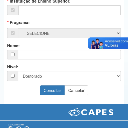
Instituição de Ensino Superior:
Ministério da Ciência, Tecnologia, Inovações e Comunicações
Ministério do Meio Ambiente
Programa:
Ministério do Turismo
Ministério do Desenvolvimento Regional
Nome:
Controladoria-Geral da União
Ministério da Mulher, da Família e dos Direitos Humanos
Nível:
Secretaria-Geral
Secretaria de Governo
Gabinete de Segurança Institucional
Advocacia-Geral da União
Banco Central do Brasil
Compatibilidade