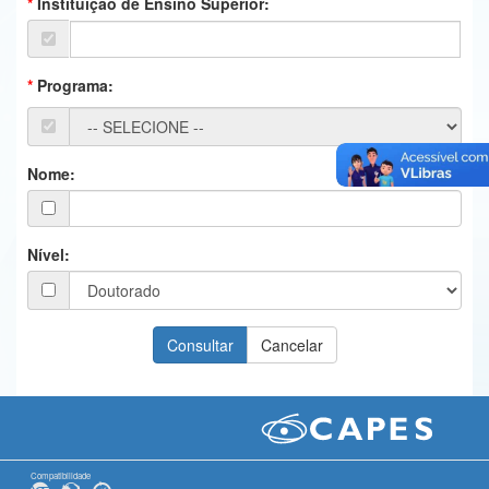
Instituição de Ensino Superior:
Ministério da Ciência, Tecnologia, Inovações e Comunicações
Ministério do Meio Ambiente
Programa:
Ministério do Turismo
Ministério do Desenvolvimento Regional
Nome:
Controladoria-Geral da União
Ministério da Mulher, da Família e dos Direitos Humanos
Nível:
Secretaria-Geral
Secretaria de Governo
Gabinete de Segurança Institucional
Advocacia-Geral da União
Banco Central do Brasil
Compatibilidade