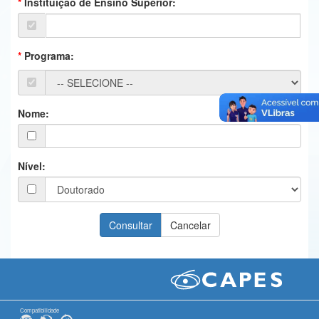
Instituição de Ensino Superior:
Ministério da Ciência, Tecnologia, Inovações e Comunicações
Ministério do Meio Ambiente
Programa:
Ministério do Turismo
Ministério do Desenvolvimento Regional
Nome:
Controladoria-Geral da União
Ministério da Mulher, da Família e dos Direitos Humanos
Nível:
Secretaria-Geral
Secretaria de Governo
Gabinete de Segurança Institucional
Advocacia-Geral da União
Banco Central do Brasil
Compatibilidade