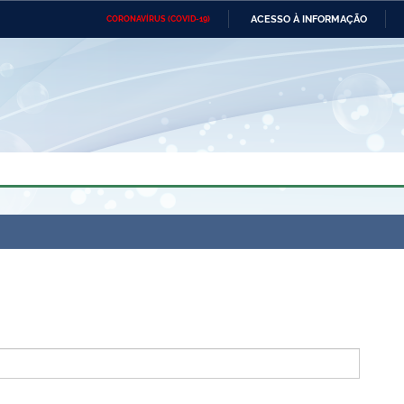
ACESSO À INFORMAÇÃO
CORONAVÍRUS (COVID-19)
Ministério da Defesa
Ministério das Relações
Mini
Exteriores
IR
PARA
O
CONTEÚDO
Ministério da Cidadania
Ministério da Saúde
Mini
Ministério do Desenvolvimento
Controladoria-Geral da União
Minis
Regional
e do
Advocacia-Geral da União
Banco Central do Brasil
Plana