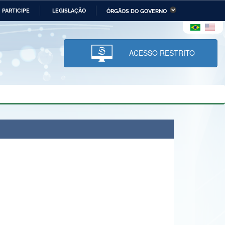
PARTICIPE
LEGISLAÇÃO
ÓRGÃOS DO GOVERNO
stério da Economia
Ministério da Infraestrutura
stério de Minas e Energia
Ministério da Ciência,
Tecnologia, Inovações e
ACESSO RESTRITO
Comunicações
tério da Mulher, da Família
Secretaria-Geral
s Direitos Humanos
lto