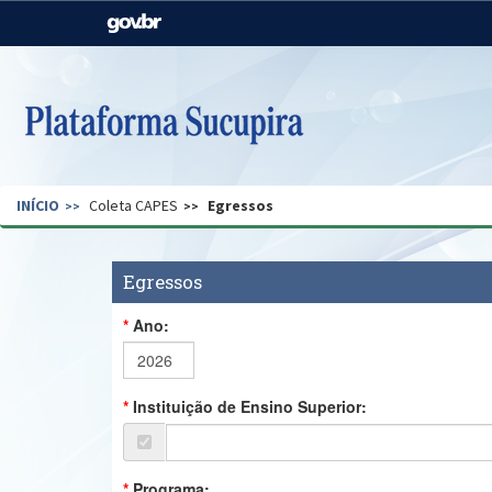
Casa Civil
Ministério da Justiça e
Segurança Pública
Ministério da Agricultura,
Ministério da Educação
Pecuária e Abastecimento
Ministério do Meio Ambiente
Ministério do Turismo
INÍCIO
Coleta CAPES
Egressos
Secretaria de Governo
Gabinete de Segurança
Institucional
Egressos
Ano:
Instituição de Ensino Superior:
Programa: