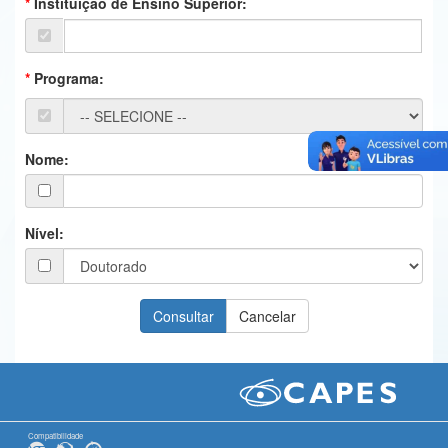
Instituição de Ensino Superior:
Ministério da Ciência, Tecnologia, Inovações e Comunicações
Ministério do Meio Ambiente
Programa:
Ministério do Turismo
Ministério do Desenvolvimento Regional
Nome:
Controladoria-Geral da União
Ministério da Mulher, da Família e dos Direitos Humanos
Nível:
Secretaria-Geral
Secretaria de Governo
Gabinete de Segurança Institucional
Advocacia-Geral da União
Banco Central do Brasil
Compatibilidade