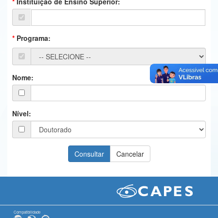
Instituição de Ensino Superior:
Ministério da Ciência, Tecnologia, Inovações e Comunicações
Ministério do Meio Ambiente
Programa:
Ministério do Turismo
Ministério do Desenvolvimento Regional
Nome:
Controladoria-Geral da União
Ministério da Mulher, da Família e dos Direitos Humanos
Nível:
Secretaria-Geral
Secretaria de Governo
Gabinete de Segurança Institucional
Advocacia-Geral da União
Banco Central do Brasil
Compatibilidade