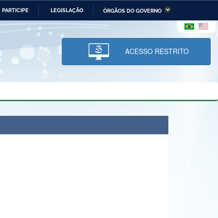
PARTICIPE
LEGISLAÇÃO
ÓRGÃOS DO GOVERNO
stério da Economia
Ministério da Infraestrutura
stério de Minas e Energia
Ministério da Ciência,
Tecnologia, Inovações e
ACESSO RESTRITO
Comunicações
tério da Mulher, da Família
Secretaria-Geral
s Direitos Humanos
lto