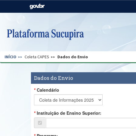
Casa Civil
Ministério da Justiça e
Segurança Pública
Ministério da Agricultura,
Ministério da Educação
Pecuária e Abastecimento
Ministério do Meio Ambiente
Ministério do Turismo
INÍCIO
Coleta CAPES
Dados do Envio
Secretaria de Governo
Gabinete de Segurança
Institucional
Dados do Envio
Calendário
Instituição de Ensino Superior:
Programa: