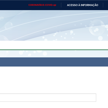
ACESSO À INFORMAÇÃO
CORONAVÍRUS (COVID-19)
Ministério da Defesa
Ministério das Relações
Mini
Exteriores
IR
PARA
O
CONTEÚDO
Ministério da Cidadania
Ministério da Saúde
Mini
Ministério do Desenvolvimento
Controladoria-Geral da União
Minis
Regional
e do
Advocacia-Geral da União
Banco Central do Brasil
Plana