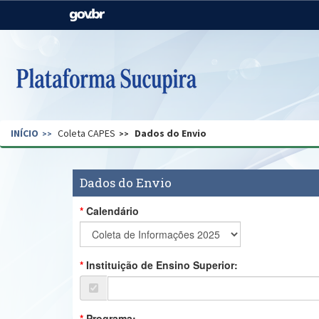
Casa Civil
Ministério da Justiça e
Segurança Pública
Ministério da Agricultura,
Ministério da Educação
Pecuária e Abastecimento
Ministério do Meio Ambiente
Ministério do Turismo
INÍCIO
Coleta CAPES
Dados do Envio
Secretaria de Governo
Gabinete de Segurança
Institucional
Dados do Envio
Calendário
Instituição de Ensino Superior:
Programa: