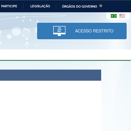
PARTICIPE
LEGISLAÇÃO
ÓRGÃOS DO GOVERNO
stério da Economia
Ministério da Infraestrutura
stério de Minas e Energia
Ministério da Ciência,
Tecnologia, Inovações e
ACESSO RESTRITO
Comunicações
tério da Mulher, da Família
Secretaria-Geral
s Direitos Humanos
lto