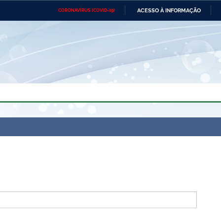
ACESSO À INFORMAÇÃO
CORONAVÍRUS (COVID-19)
Ministério da Defesa
Ministério das Relações
Mini
Exteriores
IR
PARA
O
CONTEÚDO
Ministério da Cidadania
Ministério da Saúde
Mini
Ministério do Desenvolvimento
Controladoria-Geral da União
Minis
Regional
e do
Advocacia-Geral da União
Banco Central do Brasil
Plana