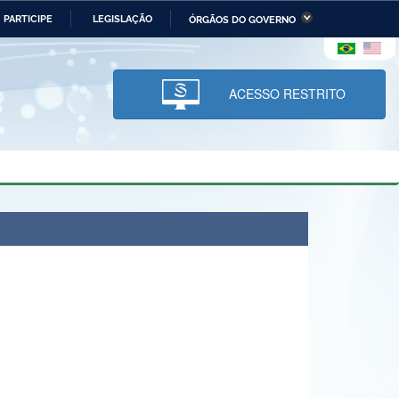
PARTICIPE
LEGISLAÇÃO
ÓRGÃOS DO GOVERNO
stério da Economia
Ministério da Infraestrutura
stério de Minas e Energia
Ministério da Ciência,
Tecnologia, Inovações e
ACESSO RESTRITO
Comunicações
tério da Mulher, da Família
Secretaria-Geral
s Direitos Humanos
lto