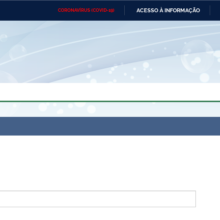
ACESSO À INFORMAÇÃO
CORONAVÍRUS (COVID-19)
Ministério da Defesa
Ministério das Relações
Mini
Exteriores
IR
PARA
O
CONTEÚDO
Ministério da Cidadania
Ministério da Saúde
Mini
Ministério do Desenvolvimento
Controladoria-Geral da União
Minis
Regional
e do
Advocacia-Geral da União
Banco Central do Brasil
Plana