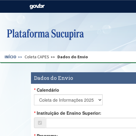
Casa Civil
Ministério da Justiça e
Segurança Pública
Ministério da Agricultura,
Ministério da Educação
Pecuária e Abastecimento
Ministério do Meio Ambiente
Ministério do Turismo
INÍCIO
Coleta CAPES
Dados do Envio
Secretaria de Governo
Gabinete de Segurança
Institucional
Dados do Envio
Calendário
Instituição de Ensino Superior:
Programa: