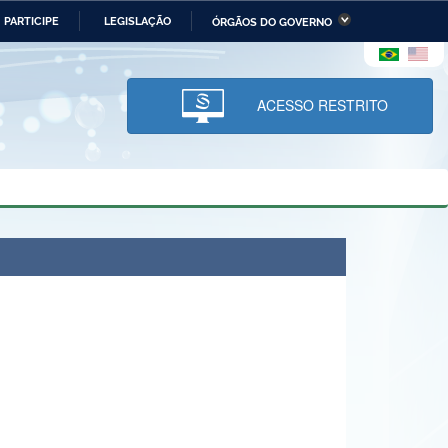
PARTICIPE
LEGISLAÇÃO
ÓRGÃOS DO GOVERNO
stério da Economia
Ministério da Infraestrutura
stério de Minas e Energia
Ministério da Ciência,
Tecnologia, Inovações e
ACESSO RESTRITO
Comunicações
tério da Mulher, da Família
Secretaria-Geral
s Direitos Humanos
lto