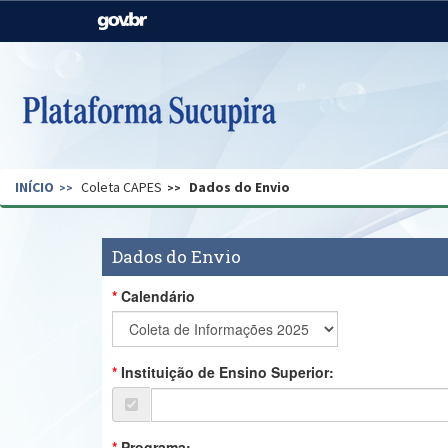
Casa Civil
Ministério da Justiça e
Segurança Pública
Ministério da Agricultura,
Ministério da Educação
Pecuária e Abastecimento
Ministério do Meio Ambiente
Ministério do Turismo
INÍCIO
Coleta CAPES
Dados do Envio
Secretaria de Governo
Gabinete de Segurança
Institucional
Dados do Envio
Calendário
Instituição de Ensino Superior:
Programa: