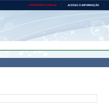
ACESSO À INFORMAÇÃO
CORONAVÍRUS (COVID-19)
Ministério da Defesa
Ministério das Relações
Mini
Exteriores
IR
PARA
O
CONTEÚDO
Ministério da Cidadania
Ministério da Saúde
Mini
Ministério do Desenvolvimento
Controladoria-Geral da União
Minis
Regional
e do
Advocacia-Geral da União
Banco Central do Brasil
Plana