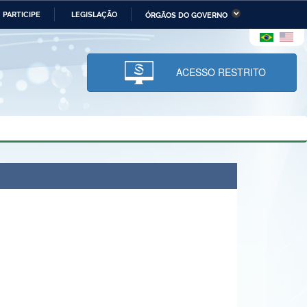
PARTICIPE
LEGISLAÇÃO
ÓRGÃOS DO GOVERNO
stério da Economia
Ministério da Infraestrutura
stério de Minas e Energia
Ministério da Ciência,
Tecnologia, Inovações e
ACESSO RESTRITO
Comunicações
tério da Mulher, da Família
Secretaria-Geral
s Direitos Humanos
lto