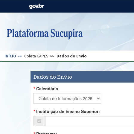
Casa Civil
Ministério da Justiça e
Segurança Pública
Ministério da Agricultura,
Ministério da Educação
Pecuária e Abastecimento
Ministério do Meio Ambiente
Ministério do Turismo
INÍCIO
Coleta CAPES
Dados do Envio
Secretaria de Governo
Gabinete de Segurança
Institucional
Dados do Envio
Calendário
Instituição de Ensino Superior:
Programa: