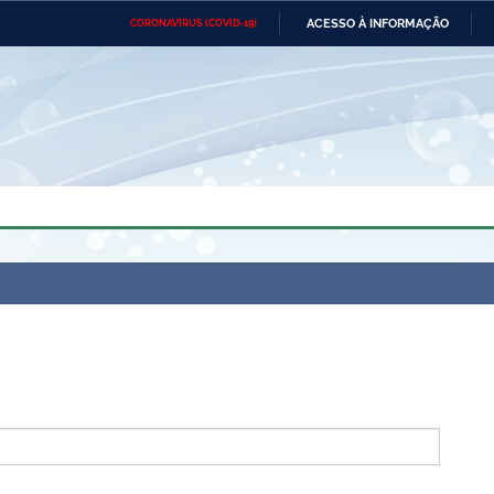
ACESSO À INFORMAÇÃO
CORONAVÍRUS (COVID-19)
Ministério da Defesa
Ministério das Relações
Mini
Exteriores
IR
PARA
O
CONTEÚDO
Ministério da Cidadania
Ministério da Saúde
Mini
Ministério do Desenvolvimento
Controladoria-Geral da União
Minis
Regional
e do
Advocacia-Geral da União
Banco Central do Brasil
Plana