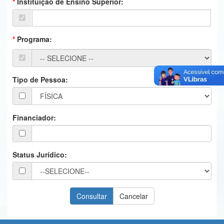
Instituição de Ensino Superior:
Ministério da Ciência, Tecnologia, Inovações e Comunicações
Ministério do Meio Ambiente
Programa:
Ministério do Turismo
Ministério do Desenvolvimento Regional
Tipo de Pessoa:
Controladoria-Geral da União
Ministério da Mulher, da Família e dos Direitos Humanos
Financiador:
Secretaria-Geral
Secretaria de Governo
Status Jurídico:
Gabinete de Segurança Institucional
Advocacia-Geral da União
Banco Central do Brasil