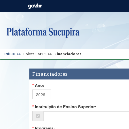
Casa Civil
Ministério da Justiça e
Segurança Pública
Ministério da Agricultura,
Ministério da Educação
Pecuária e Abastecimento
Ministério do Meio Ambiente
Ministério do Turismo
INÍCIO
Coleta CAPES
Financiadores
Secretaria de Governo
Gabinete de Segurança
Institucional
Financiadores
Ano:
Instituição de Ensino Superior:
Programa: