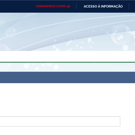
ACESSO À INFORMAÇÃO
CORONAVÍRUS (COVID-19)
Ministério da Defesa
Ministério das Relações
Mini
Exteriores
IR
PARA
O
CONTEÚDO
Ministério da Cidadania
Ministério da Saúde
Mini
Ministério do Desenvolvimento
Controladoria-Geral da União
Minis
Regional
e do
Advocacia-Geral da União
Banco Central do Brasil
Plana