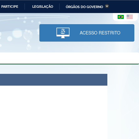
PARTICIPE
LEGISLAÇÃO
ÓRGÃOS DO GOVERNO
stério da Economia
Ministério da Infraestrutura
stério de Minas e Energia
Ministério da Ciência,
Tecnologia, Inovações e
ACESSO RESTRITO
Comunicações
tério da Mulher, da Família
Secretaria-Geral
s Direitos Humanos
lto