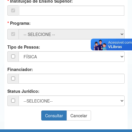
Instituição de Ensino Superior:
Ministério da Ciência, Tecnologia, Inovações e Comunicações
Ministério do Meio Ambiente
Programa:
Ministério do Turismo
Ministério do Desenvolvimento Regional
Tipo de Pessoa:
Controladoria-Geral da União
Ministério da Mulher, da Família e dos Direitos Humanos
Financiador:
Secretaria-Geral
Secretaria de Governo
Status Jurídico:
Gabinete de Segurança Institucional
Advocacia-Geral da União
Banco Central do Brasil