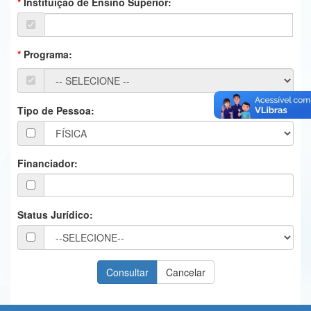
Instituição de Ensino Superior:
Ministério da Ciência, Tecnologia, Inovações e Comunicações
Ministério do Meio Ambiente
Programa:
Ministério do Turismo
Ministério do Desenvolvimento Regional
Tipo de Pessoa:
Controladoria-Geral da União
Ministério da Mulher, da Família e dos Direitos Humanos
Financiador:
Secretaria-Geral
Secretaria de Governo
Status Jurídico:
Gabinete de Segurança Institucional
Advocacia-Geral da União
Banco Central do Brasil