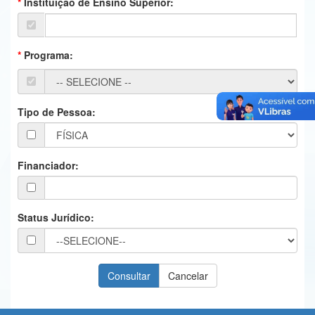
Instituição de Ensino Superior:
Ministério da Ciência, Tecnologia, Inovações e Comunicações
Ministério do Meio Ambiente
Programa:
Ministério do Turismo
Ministério do Desenvolvimento Regional
Tipo de Pessoa:
Controladoria-Geral da União
Ministério da Mulher, da Família e dos Direitos Humanos
Financiador:
Secretaria-Geral
Secretaria de Governo
Status Jurídico:
Gabinete de Segurança Institucional
Advocacia-Geral da União
Banco Central do Brasil