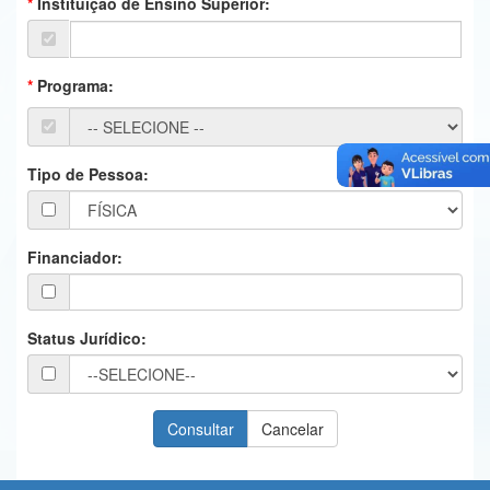
Instituição de Ensino Superior:
Ministério da Ciência, Tecnologia, Inovações e Comunicações
Ministério do Meio Ambiente
Programa:
Ministério do Turismo
Ministério do Desenvolvimento Regional
Tipo de Pessoa:
Controladoria-Geral da União
Ministério da Mulher, da Família e dos Direitos Humanos
Financiador:
Secretaria-Geral
Secretaria de Governo
Status Jurídico:
Gabinete de Segurança Institucional
Advocacia-Geral da União
Banco Central do Brasil