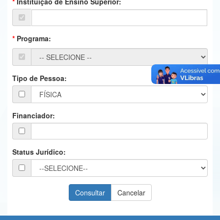
Instituição de Ensino Superior:
Ministério da Ciência, Tecnologia, Inovações e Comunicações
Ministério do Meio Ambiente
Programa:
Ministério do Turismo
Ministério do Desenvolvimento Regional
Tipo de Pessoa:
Controladoria-Geral da União
Ministério da Mulher, da Família e dos Direitos Humanos
Financiador:
Secretaria-Geral
Secretaria de Governo
Status Jurídico:
Gabinete de Segurança Institucional
Advocacia-Geral da União
Banco Central do Brasil