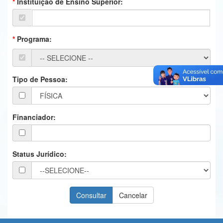
Instituição de Ensino Superior:
Ministério da Ciência, Tecnologia, Inovações e Comunicações
Ministério do Meio Ambiente
Programa:
Ministério do Turismo
Ministério do Desenvolvimento Regional
Tipo de Pessoa:
Controladoria-Geral da União
Ministério da Mulher, da Família e dos Direitos Humanos
Financiador:
Secretaria-Geral
Secretaria de Governo
Status Jurídico:
Gabinete de Segurança Institucional
Advocacia-Geral da União
Banco Central do Brasil