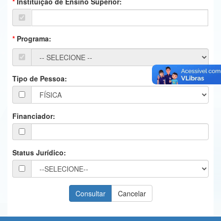
Instituição de Ensino Superior:
Ministério da Ciência, Tecnologia, Inovações e Comunicações
Ministério do Meio Ambiente
Programa:
Ministério do Turismo
Ministério do Desenvolvimento Regional
Tipo de Pessoa:
Controladoria-Geral da União
Ministério da Mulher, da Família e dos Direitos Humanos
Financiador:
Secretaria-Geral
Secretaria de Governo
Status Jurídico:
Gabinete de Segurança Institucional
Advocacia-Geral da União
Banco Central do Brasil