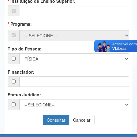
Instituição de Ensino Superior:
Ministério da Ciência, Tecnologia, Inovações e Comunicações
Ministério do Meio Ambiente
Programa:
Ministério do Turismo
Ministério do Desenvolvimento Regional
Tipo de Pessoa:
Controladoria-Geral da União
Ministério da Mulher, da Família e dos Direitos Humanos
Financiador:
Secretaria-Geral
Secretaria de Governo
Status Jurídico:
Gabinete de Segurança Institucional
Advocacia-Geral da União
Banco Central do Brasil