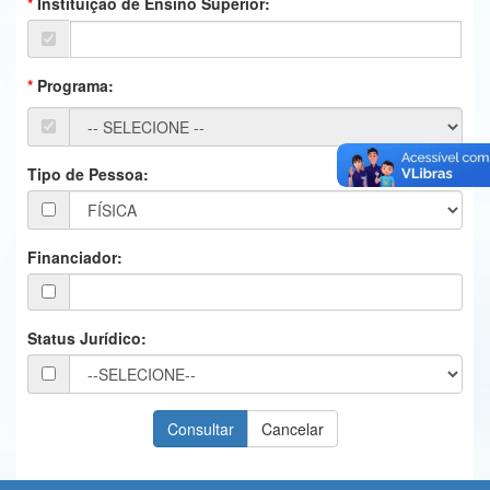
Instituição de Ensino Superior:
Ministério da Ciência, Tecnologia, Inovações e Comunicações
Ministério do Meio Ambiente
Programa:
Ministério do Turismo
Ministério do Desenvolvimento Regional
Tipo de Pessoa:
Controladoria-Geral da União
Ministério da Mulher, da Família e dos Direitos Humanos
Financiador:
Secretaria-Geral
Secretaria de Governo
Status Jurídico:
Gabinete de Segurança Institucional
Advocacia-Geral da União
Banco Central do Brasil