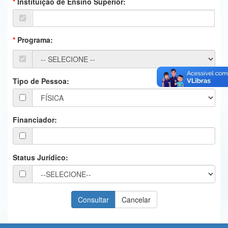
Instituição de Ensino Superior:
Ministério da Ciência, Tecnologia, Inovações e Comunicações
Ministério do Meio Ambiente
Programa:
Ministério do Turismo
Ministério do Desenvolvimento Regional
Tipo de Pessoa:
Controladoria-Geral da União
Ministério da Mulher, da Família e dos Direitos Humanos
Financiador:
Secretaria-Geral
Secretaria de Governo
Status Jurídico:
Gabinete de Segurança Institucional
Advocacia-Geral da União
Banco Central do Brasil