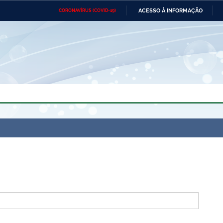
ACESSO À INFORMAÇÃO
CORONAVÍRUS (COVID-19)
Ministério da Defesa
Ministério das Relações
Mini
Exteriores
IR
PARA
O
CONTEÚDO
Ministério da Cidadania
Ministério da Saúde
Mini
Ministério do Desenvolvimento
Controladoria-Geral da União
Minis
Regional
e do
Advocacia-Geral da União
Banco Central do Brasil
Plana