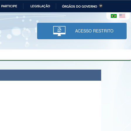
PARTICIPE
LEGISLAÇÃO
ÓRGÃOS DO GOVERNO
stério da Economia
Ministério da Infraestrutura
stério de Minas e Energia
Ministério da Ciência,
Tecnologia, Inovações e
ACESSO RESTRITO
Comunicações
tério da Mulher, da Família
Secretaria-Geral
s Direitos Humanos
lto