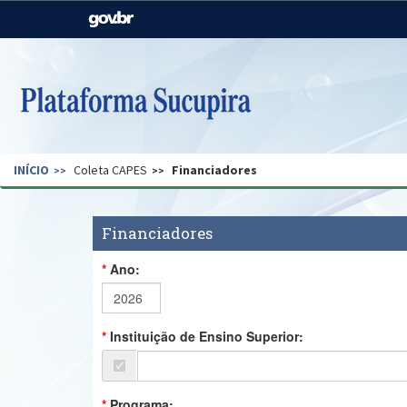
Casa Civil
Ministério da Justiça e
Segurança Pública
Ministério da Agricultura,
Ministério da Educação
Pecuária e Abastecimento
Ministério do Meio Ambiente
Ministério do Turismo
INÍCIO
Coleta CAPES
Financiadores
Secretaria de Governo
Gabinete de Segurança
Institucional
Financiadores
Ano:
Instituição de Ensino Superior:
Programa: