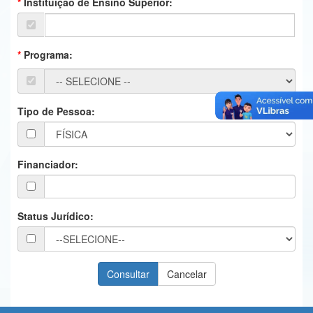
Instituição de Ensino Superior:
Ministério da Ciência, Tecnologia, Inovações e Comunicações
Ministério do Meio Ambiente
Programa:
Ministério do Turismo
Ministério do Desenvolvimento Regional
Tipo de Pessoa:
Controladoria-Geral da União
Ministério da Mulher, da Família e dos Direitos Humanos
Financiador:
Secretaria-Geral
Secretaria de Governo
Status Jurídico:
Gabinete de Segurança Institucional
Advocacia-Geral da União
Banco Central do Brasil