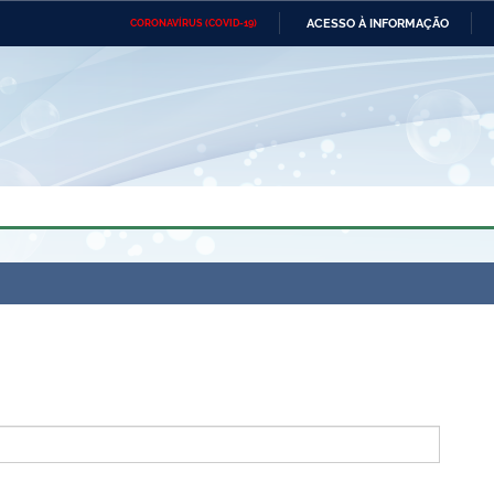
ACESSO À INFORMAÇÃO
CORONAVÍRUS (COVID-19)
Ministério da Defesa
Ministério das Relações
Mini
Exteriores
IR
PARA
O
CONTEÚDO
Ministério da Cidadania
Ministério da Saúde
Mini
Ministério do Desenvolvimento
Controladoria-Geral da União
Minis
Regional
e do
Advocacia-Geral da União
Banco Central do Brasil
Plana