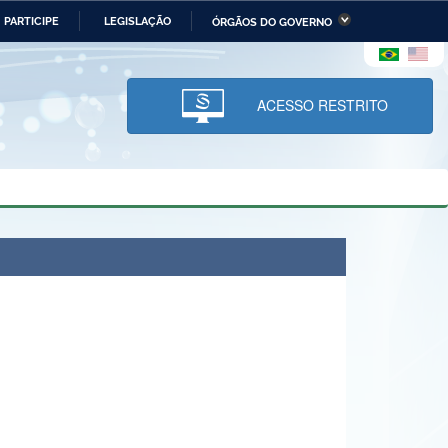
PARTICIPE
LEGISLAÇÃO
ÓRGÃOS DO GOVERNO
stério da Economia
Ministério da Infraestrutura
stério de Minas e Energia
Ministério da Ciência,
Tecnologia, Inovações e
ACESSO RESTRITO
Comunicações
tério da Mulher, da Família
Secretaria-Geral
s Direitos Humanos
lto