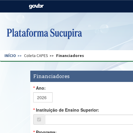
Casa Civil
Ministério da Justiça e
Segurança Pública
Ministério da Agricultura,
Ministério da Educação
Pecuária e Abastecimento
Ministério do Meio Ambiente
Ministério do Turismo
INÍCIO
Coleta CAPES
Financiadores
Secretaria de Governo
Gabinete de Segurança
Institucional
Financiadores
Ano:
Instituição de Ensino Superior:
Programa: