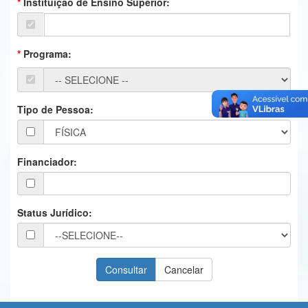
Instituição de Ensino Superior:
Ministério da Ciência, Tecnologia, Inovações e Comunicações
Ministério do Meio Ambiente
Programa:
Ministério do Turismo
Ministério do Desenvolvimento Regional
Tipo de Pessoa:
Controladoria-Geral da União
Ministério da Mulher, da Família e dos Direitos Humanos
Financiador:
Secretaria-Geral
Secretaria de Governo
Status Jurídico:
Gabinete de Segurança Institucional
Advocacia-Geral da União
Banco Central do Brasil