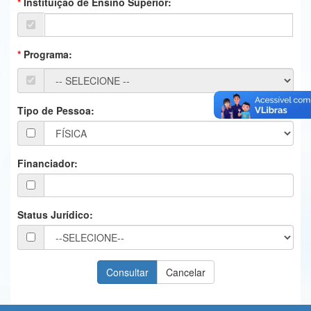
Instituição de Ensino Superior:
Ministério da Ciência, Tecnologia, Inovações e Comunicações
Ministério do Meio Ambiente
Programa:
Ministério do Turismo
Ministério do Desenvolvimento Regional
Tipo de Pessoa:
Controladoria-Geral da União
Ministério da Mulher, da Família e dos Direitos Humanos
Financiador:
Secretaria-Geral
Secretaria de Governo
Status Jurídico:
Gabinete de Segurança Institucional
Advocacia-Geral da União
Banco Central do Brasil