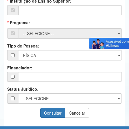
Instituição de Ensino Superior:
Ministério da Ciência, Tecnologia, Inovações e Comunicações
Ministério do Meio Ambiente
Programa:
Ministério do Turismo
Ministério do Desenvolvimento Regional
Tipo de Pessoa:
Controladoria-Geral da União
Ministério da Mulher, da Família e dos Direitos Humanos
Financiador:
Secretaria-Geral
Secretaria de Governo
Status Jurídico:
Gabinete de Segurança Institucional
Advocacia-Geral da União
Banco Central do Brasil