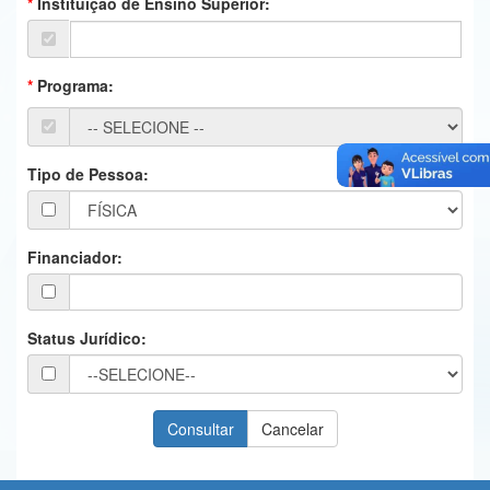
Instituição de Ensino Superior:
Ministério da Ciência, Tecnologia, Inovações e Comunicações
Ministério do Meio Ambiente
Programa:
Ministério do Turismo
Ministério do Desenvolvimento Regional
Tipo de Pessoa:
Controladoria-Geral da União
Ministério da Mulher, da Família e dos Direitos Humanos
Financiador:
Secretaria-Geral
Secretaria de Governo
Status Jurídico:
Gabinete de Segurança Institucional
Advocacia-Geral da União
Banco Central do Brasil