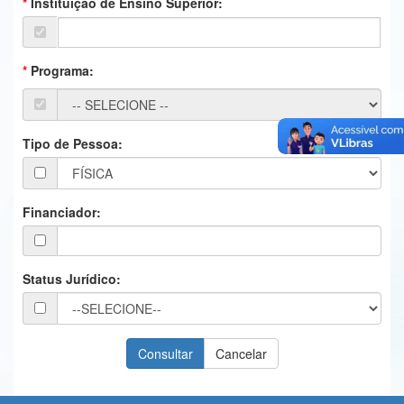
Instituição de Ensino Superior:
Ministério da Ciência, Tecnologia, Inovações e Comunicações
Ministério do Meio Ambiente
Programa:
Ministério do Turismo
Ministério do Desenvolvimento Regional
Tipo de Pessoa:
Controladoria-Geral da União
Ministério da Mulher, da Família e dos Direitos Humanos
Financiador:
Secretaria-Geral
Secretaria de Governo
Status Jurídico:
Gabinete de Segurança Institucional
Advocacia-Geral da União
Banco Central do Brasil