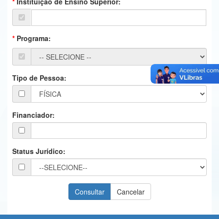
Instituição de Ensino Superior:
Ministério da Ciência, Tecnologia, Inovações e Comunicações
Ministério do Meio Ambiente
Programa:
Ministério do Turismo
Ministério do Desenvolvimento Regional
Tipo de Pessoa:
Controladoria-Geral da União
Ministério da Mulher, da Família e dos Direitos Humanos
Financiador:
Secretaria-Geral
Secretaria de Governo
Status Jurídico:
Gabinete de Segurança Institucional
Advocacia-Geral da União
Banco Central do Brasil