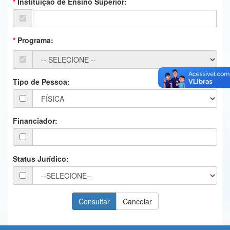
Instituição de Ensino Superior:
Ministério da Ciência, Tecnologia, Inovações e Comunicações
Ministério do Meio Ambiente
Programa:
Ministério do Turismo
Ministério do Desenvolvimento Regional
Tipo de Pessoa:
Controladoria-Geral da União
Ministério da Mulher, da Família e dos Direitos Humanos
Financiador:
Secretaria-Geral
Secretaria de Governo
Status Jurídico:
Gabinete de Segurança Institucional
Advocacia-Geral da União
Banco Central do Brasil