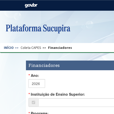
Casa Civil
Ministério da Justiça e
Segurança Pública
Ministério da Agricultura,
Ministério da Educação
Pecuária e Abastecimento
Ministério do Meio Ambiente
Ministério do Turismo
INÍCIO
Coleta CAPES
Financiadores
Secretaria de Governo
Gabinete de Segurança
Institucional
Financiadores
Ano:
Instituição de Ensino Superior:
Programa: