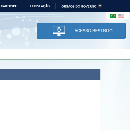
PARTICIPE
LEGISLAÇÃO
ÓRGÃOS DO GOVERNO
stério da Economia
Ministério da Infraestrutura
stério de Minas e Energia
Ministério da Ciência,
Tecnologia, Inovações e
ACESSO RESTRITO
Comunicações
tério da Mulher, da Família
Secretaria-Geral
s Direitos Humanos
lto