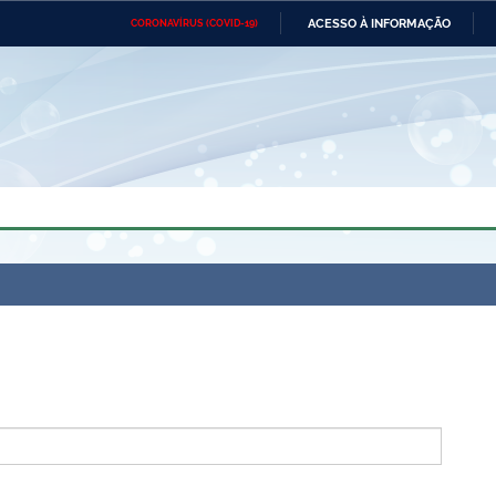
ACESSO À INFORMAÇÃO
CORONAVÍRUS (COVID-19)
Ministério da Defesa
Ministério das Relações
Mini
Exteriores
IR
PARA
O
CONTEÚDO
Ministério da Cidadania
Ministério da Saúde
Mini
Ministério do Desenvolvimento
Controladoria-Geral da União
Minis
Regional
e do
Advocacia-Geral da União
Banco Central do Brasil
Plana