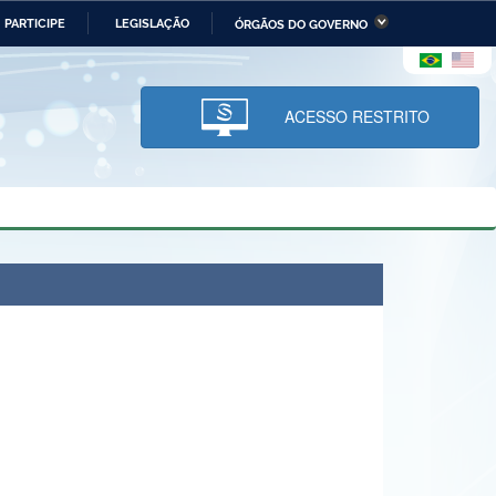
PARTICIPE
LEGISLAÇÃO
ÓRGÃOS DO GOVERNO
stério da Economia
Ministério da Infraestrutura
stério de Minas e Energia
Ministério da Ciência,
Tecnologia, Inovações e
ACESSO RESTRITO
Comunicações
tério da Mulher, da Família
Secretaria-Geral
s Direitos Humanos
lto