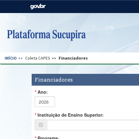
Casa Civil
Ministério da Justiça e
Segurança Pública
Ministério da Agricultura,
Ministério da Educação
Pecuária e Abastecimento
Ministério do Meio Ambiente
Ministério do Turismo
INÍCIO
Coleta CAPES
Financiadores
Secretaria de Governo
Gabinete de Segurança
Institucional
Financiadores
Ano:
Instituição de Ensino Superior:
Programa: