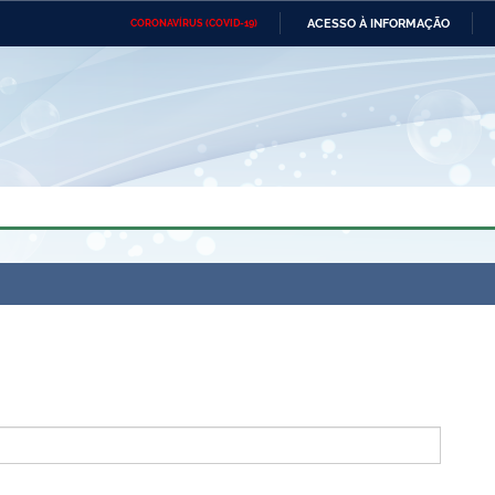
ACESSO À INFORMAÇÃO
CORONAVÍRUS (COVID-19)
Ministério da Defesa
Ministério das Relações
Mini
Exteriores
IR
PARA
O
CONTEÚDO
Ministério da Cidadania
Ministério da Saúde
Mini
Ministério do Desenvolvimento
Controladoria-Geral da União
Minis
Regional
e do
Advocacia-Geral da União
Banco Central do Brasil
Plana