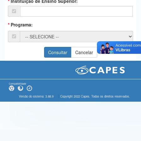
Instituição de Ensino Superior:
Ministério da Ciência, Tecnologia, Inovações e Comunicações
Ministério do Meio Ambiente
Programa:
Ministério do Turismo
Ministério do Desenvolvimento Regional
Controladoria-Geral da União
Ministério da Mulher, da Família e dos Direitos Humanos
Secretaria-Geral
Compatibilidade
Secretaria de Governo
Versão do sistema: 3.88.9
Copyright 2022 Capes. Todos os direitos reservados.
Gabinete de Segurança Institucional
Advocacia-Geral da União
Banco Central do Brasil